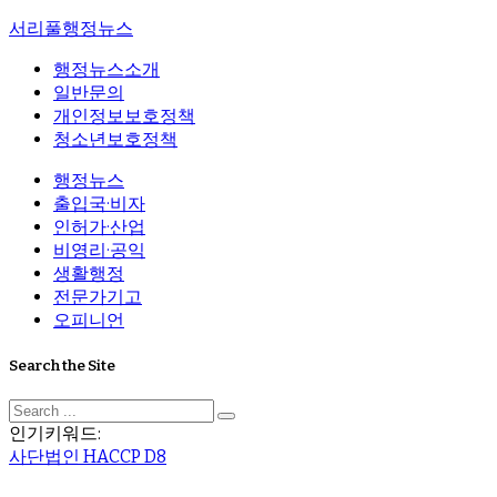
서리풀행정뉴스
행정뉴스소개
일반문의
개인정보보호정책
청소년보호정책
행정뉴스
출입국·비자
인허가·산업
비영리·공익
생활행정
전문가기고
오피니언
Search the Site
인기키워드:
사단법인
HACCP
D8